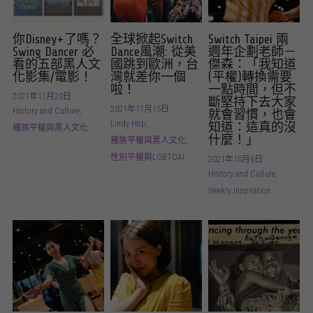
你Disney+了嗎？
全球掀起Switch
Switch Taipei 兩
Swing Dancer 必
Dance風潮: 從美
週年企劃老師－
看的五部黑人文
國跳到歐洲，台
傑森：「我知道
化影集/電影！
灣就差你一個
(平權)轉換需要
啦！
一點時間，但不
2021年11月20日
·
斷堅持下去大家
2021年11月15日
·
History and Culture,
就會習慣，也會
Lindy Hop,
知道：這真的沒
種族平權與黑人文化
什麼！」
種族平權與黑人文化,
性別平權與LGBTQAI
2021年10月6日
·
History and Culture,
Weekly Inspiration