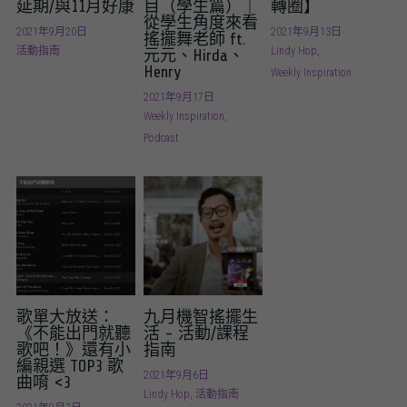
延期/與11月好康
目（學生篇）｜
轉圈】
從學生角度來看
2021年9月20日
·
2021年9月13日
·
搖擺舞老師 ft.
活動指南
Lindy Hop,
元元、Hirda、
Henry
Weekly Inspiration
2021年9月17日
·
Weekly Inspiration,
Podcast
歌單大放送：
九月機智搖擺生
《不能出門就聽
活 - 活動/課程
歌吧！》還有小
指南
編親選 TOP3 歌
2021年9月6日
·
曲唷 <3
Lindy Hop,
活動指南