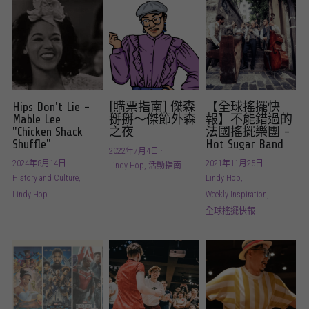
Hips Don't Lie -
[購票指南] 傑森
【全球搖擺快
Mable Lee
掰掰～傑節外森
報】不能錯過的
"Chicken Shack
之夜
法國搖擺樂團 -
Shuffle"
Hot Sugar Band
2022年7月4日
·
2024年8月14日
·
2021年11月25日
·
Lindy Hop,
活動指南
History and Culture,
Lindy Hop,
Lindy Hop
Weekly Inspiration,
全球搖擺快報