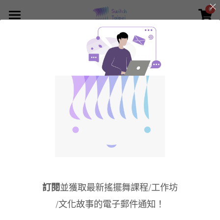
0
×
×
部落格分類
商品分類
Switch Taipei
所有商品分類
所有博客分類
Class - 課程報名
全部
全球搖擺快報
性別平權與LGBTQAI
Solo Drop-in
Lindy Drop-in
Event/Workshop
About
活動/工作坊日期預告
Dance
Who we are
To Pride Month:
不能現「身」，
不能現「身」，
Top 5 Switch
只能獻「聲」的
只能獻「聲」的
訂閱
並獲取最新搖擺舞課程/工作坊
Dance Videos
酷兒爵士樂手 -
酷兒爵士樂手 -
What we did
Culture
什麼是 Swing?
(2026更新)
Billy Strayhorn
Tiny Davis
/文化故事的電子郵件通知！
2021年6月29日
·
2026年6月15日
·
2026年5月31日
·
What is Switch Dance?
什麼是Swing?
Community
Blog