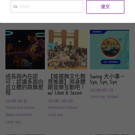
Lindy Hop,
性別平權與LGBTQAI,
History and Culture,
提交
Weekly Inspiration,
History and Culture
性別平權與LGBTQAI
Swing Dance 簡介
Podcast
switchtaipei@gmail.com
社群準則
性別平權與LGBTQAI
什麼是Switch Dance?
Swing 大小事
PrideVoice.
SwitchLife
成長與內在認
【搖擺舞文化教
Swing 大小事－
可：認識多面向
育推廣】用身體
Syn, Syn, Syn
且立體的跳舞歷
跟音樂互動吧！
2025年4月21日
·
程
w/ Lilun & Jason
Lindy Hop,
Podcast
2026年1月1日
·
2025年11月16日
·
History and Culture,
History and Culture,
Weekly Inspiration,
Lindy Hop
Lindy Hop