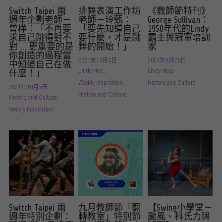
Switch Taipei 兩
排舞表演工作坊
《教師節特刊》
週年企劃老師－
老師－玲甄：
George Sullivan：
曾樺：「不再要
「要先知道自己
1950年代的Lindy
求自己跳得對不
要什麼，才是跳
霸主與冠軍培訓
對 ... 更重要的是
舞的開始！」
家
你創造的過程當
2021年10月3日
·
2021年9月28日
·
中知道自己在做
Lindy Hop,
Lindy Hop,
什麼！」
Weekly Inspiration,
History and Culture
2021年10月5日
·
History and Culture
History and Culture,
Weekly Inspiration
Switch Taipei 兩
九月教師節「翻
【Swing小學堂－
週年特別企劃：
轉教室」特別節
颱風、科氏力與