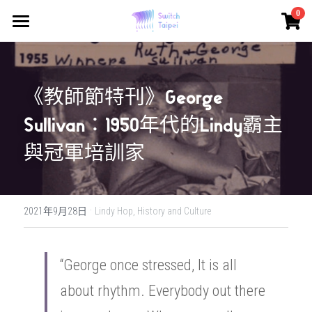
×
0
商品分類
Switch Taipei
所有商品分類
Class - 課程報名
《教師節特刊》George 
Solo Drop-in
Sullivan：1950年代的Lindy霸主
Lindy Drop-in
與冠軍培訓家
Event/Workshop
·
About
活動/工作坊日期預告
2021年9月28日
Lindy Hop,
History and Culture
Dance
Who we are
“George once stressed, It is all 
What we did
Culture
什麼是 Swing?
about rhythm. Everybody out there 
What is Switch Dance?
什麼是Swing?
Community
Blog