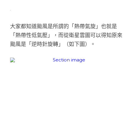
.
Swing Dance 簡介
Podcast
社群準則
switchtaipei@gmail.com
什麼是Switch Dance?
Swing 大小事
大家都知道颱風是所謂的「熱帶氣旋」也就是
「熱帶性低氣壓」，而從衛星雲圖可以得知原來
PrideVoice.
颱風是「逆時針旋轉」（如下圖）。
SwitchLife