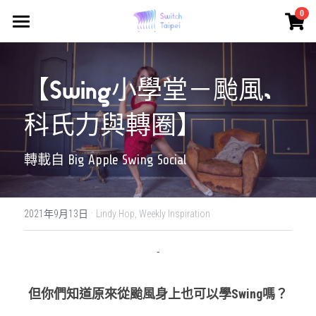
×
0
商品分類
Switch Taipei
所有商品分類
Class - 課程報名
【Swing小學堂－颱風、
Solo Drop-in
科氏力與轉圈】
Lindy Drop-in
轉載自 Big Apple Swing Social
Event/Workshop
·
About
活動/工作坊日期預告
2021年9月13日
Lindy Hop,
Weekly Inspiration
Dance
Who we are
-
What we did
Culture
什麼是 Swing?
但你們知道原來從颱風身上也可以學Swing嗎？
What is Switch Dance?
什麼是Swing?
Community
Blog