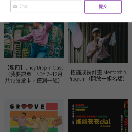
提交
Swing Dance 簡介
Podcast
switchtaipei@gmail.com
社群準則
什麼是Switch Dance?
Swing 大小事
PrideVoice.
SwitchLife
【週四】Lindy Drop-in Class
搖擺成長計畫 Mentorship
（我要認真 LINDY 7~12月
Program（開放一組名額）
共12張堂卡，僅剩一組）