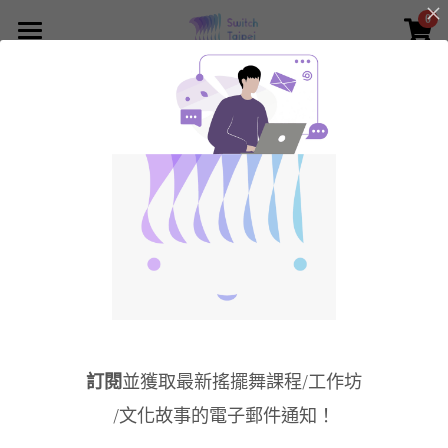
0
×
×
部落格分類
商品分類
Switch Taipei
所有商品分類
所有博客分類
Class - 課程報名
全部
【週間】Drop-in 課程
Solo Drop-in
Lindy Drop-in
Event/Workshop
About
活動/工作坊日期預告
Dance
Who we are
🫸好評再開🫷林查爾工作
【週二】Solo Drop-in
訂閱
並獲取最新搖擺舞課程/工作坊
坊 2.0 ft. 花弟與傑森
Class（我要認真SOLO
What we did
Culture
什麼是 Swing?
7~12月共12張堂卡，僅剩
/文化故事的電子郵件通知！
四組）
What is Switch Dance?
什麼是Swing?
Community
Blog