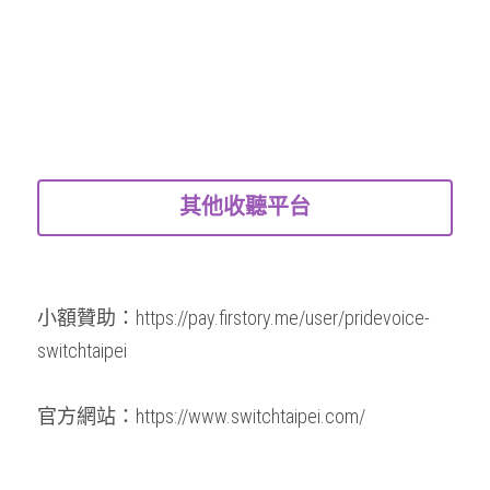
其他收聽平台
小額贊助：
https://pay.firstory.me/user/pridevoice-
switchtaipei
官方網站：
https://www.switchtaipei.com/