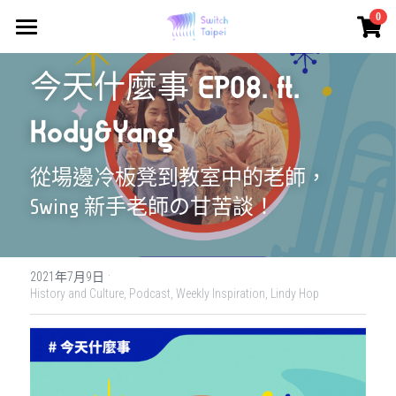
×
0
商品分類
Switch Taipei
今天什麼事 EP08. ft. 
所有商品分類
Class - 課程報名
Kody&Yang
Solo Drop-in
從場邊冷板凳到教室中的老師，
Lindy Drop-in
Swing 新手老師の甘苦談！
Event/Workshop
About
活動/工作坊日期預告
·
2021年7月9日
History and Culture,
Podcast,
Weekly Inspiration,
Lindy Hop
Dance
Who we are
What we did
Culture
什麼是 Swing?
What is Switch Dance?
什麼是Swing?
Community
Blog