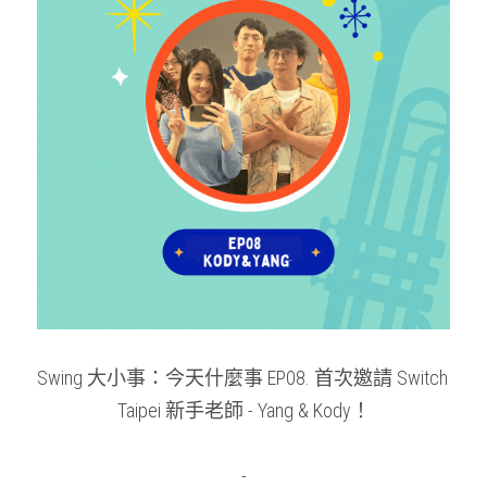
Swing Dance 簡介
Podcast
社群準則
switchtaipei@gmail.com
什麼是Switch Dance?
Swing 大小事
PrideVoice.
SwitchLife
Swing 大小事：今天什麼事 EP08. 首次邀請 Switch 
Taipei 新手老師 - Yang & Kody！
-